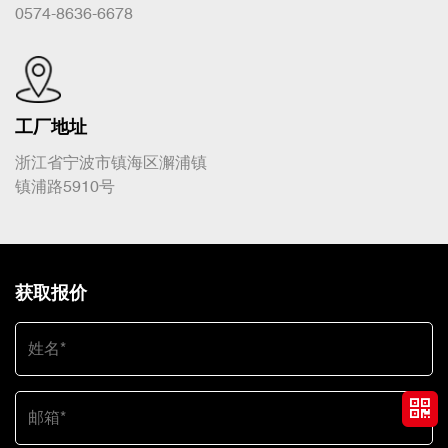
0574-8636-6678
工厂地址
浙江省宁波市镇海区澥浦镇
镇浦路5910号
获取报价