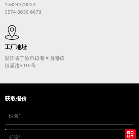
15824279223
0574-8636-6678
工厂地址
浙江省宁波市镇海区澥浦镇
镇浦路5910号
获取报价