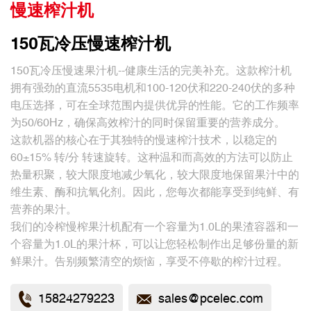
慢速榨汁机
150瓦冷压慢速榨汁机
150瓦冷压慢速果汁机--健康生活的完美补充。这款榨汁机
拥有强劲的直流5535电机和100-120伏和220-240伏的多种
电压选择，可在全球范围内提供优异的性能。它的工作频率
为50/60Hz，确保高效榨汁的同时保留重要的营养成分。
这款机器的核心在于其独特的慢速榨汁技术，以稳定的
60±15% 转/分 转速旋转。这种温和而高效的方法可以防止
热量积聚，较大限度地减少氧化，较大限度地保留果汁中的
维生素、酶和抗氧化剂。因此，您每次都能享受到纯鲜、有
营养的果汁。
我们的冷榨慢榨果汁机配有一个容量为1.0L的果渣容器和一
个容量为1.0L的果汁杯，可以让您轻松制作出足够份量的新
鲜果汁。告别频繁清空的烦恼，享受不停歇的榨汁过程。
15824279223
sales@pcelec.com