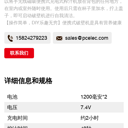
以将手无线磁吸便携式充电式榨汁机放在背包的任何地方，
在室内或室外随时使用。使用后只需在杯子里加水，拧上盖
子，即可启动破壁机进行自我清洁。
【操作简单，DIY乐趣无穷】便携式破壁机是具有营养健康
的饮食方式之一。 破壁机非常适合制作从冰沙、奶昔、果
泥到婴儿食品、维他麦、冰沙附件等任何食物。
15824279223
sales@pcelec.com
联系我们
详细信息和规格
电池
1200毫安*2
电压
7.4V
充电时间
约2小时