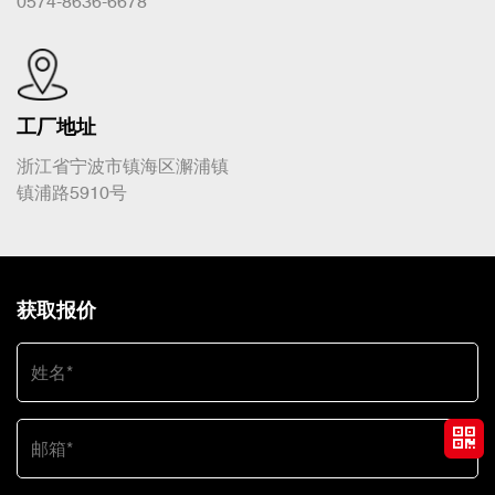
0574-8636-6678
工厂地址
浙江省宁波市镇海区澥浦镇
镇浦路5910号
获取报价