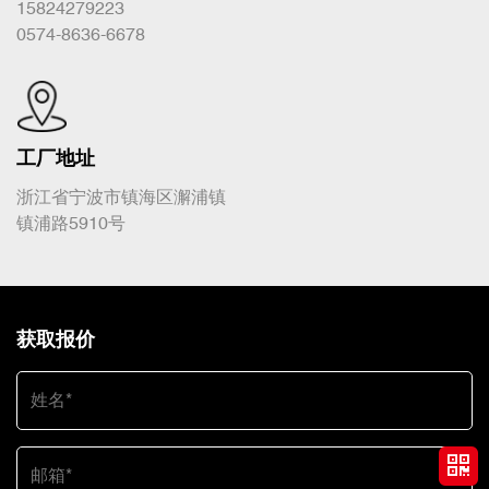
15824279223
0574-8636-6678
工厂地址
浙江省宁波市镇海区澥浦镇
镇浦路5910号
获取报价