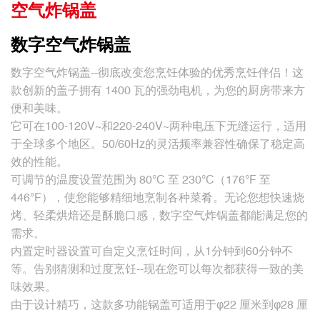
空气炸锅盖
数字空气炸锅盖
数字空气炸锅盖--彻底改变您烹饪体验的优秀烹饪伴侣！这
款创新的盖子拥有 1400 瓦的强劲电机，为您的厨房带来方
便和美味。
它可在100-120V~和220-240V~两种电压下无缝运行，适用
于全球多个地区。50/60Hz的灵活频率兼容性确保了稳定高
效的性能。
可调节的温度设置范围为 80°C 至 230°C（176°F 至
446°F），使您能够精细地烹制各种菜肴。无论您想快速烧
烤、轻柔烘焙还是酥脆口感，数字空气炸锅盖都能满足您的
需求。
内置定时器设置可自定义烹饪时间，从1分钟到60分钟不
等。告别猜测和过度烹饪--现在您可以每次都获得一致的美
味效果。
由于设计精巧，这款多功能锅盖可适用于φ22 厘米到φ28 厘